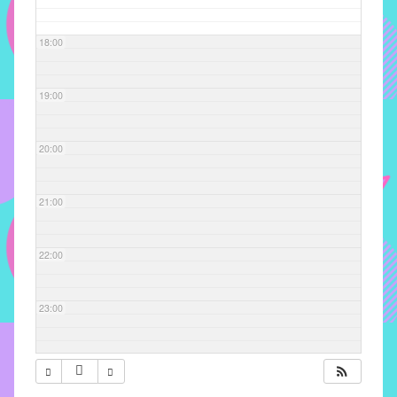
com
soluções
18:00
pacificadoras
para
os
19:00
problemas
verificados
20:00
no
instituto,
bem
21:00
como
propor
22:00
diretrizes
e
ações
23:00
para
a
prevenção
e