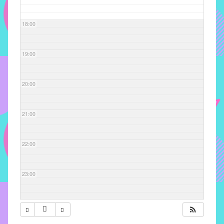
com
soluções
18:00
pacificadoras
para
os
19:00
problemas
verificados
20:00
no
instituto,
bem
21:00
como
propor
22:00
diretrizes
e
ações
23:00
para
a
prevenção
e