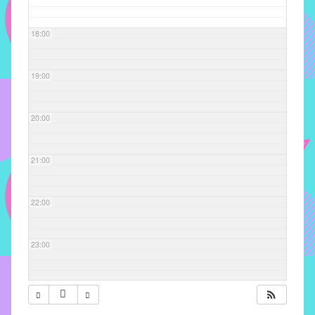
com
soluções
18:00
pacificadoras
para
os
19:00
problemas
verificados
20:00
no
instituto,
bem
21:00
como
propor
22:00
diretrizes
e
ações
23:00
para
a
prevenção
e