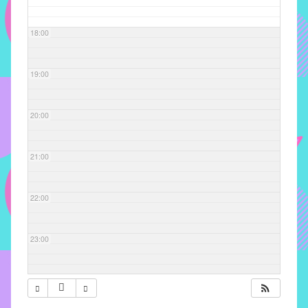
com
soluções
18:00
pacificadoras
para
os
19:00
problemas
verificados
20:00
no
instituto,
bem
21:00
como
propor
22:00
diretrizes
e
ações
23:00
para
a
prevenção
e