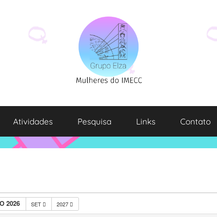
Atividades
Pesquisa
Links
Contato
O 2026
SET
2027