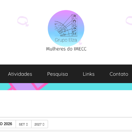
Atividades
Pesquisa
Links
Contato
O 2026
SET
2027