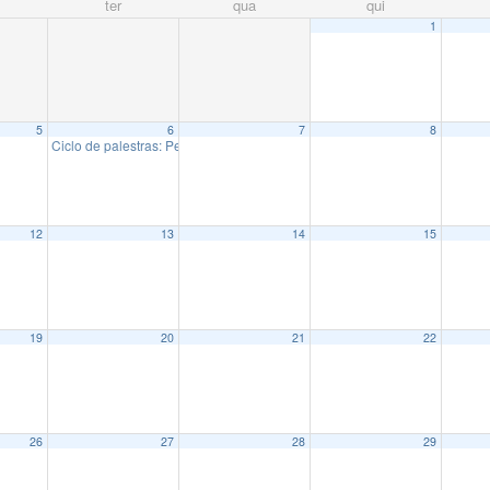
ter
qua
qui
1
5
6
7
8
Ciclo de palestras: Pesquisadoras do IMECC
13:00
12
13
14
15
19
20
21
22
26
27
28
29