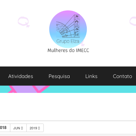
Atividades
Pesquisa
Links
Contato
018
JUN
2019