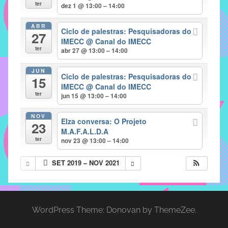
com
ter
dez 1 @ 13:00 – 14:00
soluções
ABR
pacificadoras
Ciclo de palestras: Pesquisadoras do
27
para
IMECC
@ Canal do IMECC
ter
abr 27 @ 13:00 – 14:00
os
problemas
JUN
Ciclo de palestras: Pesquisadoras do
verificados
15
IMECC
@ Canal do IMECC
no
ter
jun 15 @ 13:00 – 14:00
instituto,
bem
NOV
Elza conversa: O Projeto
23
como
M.A.F.A.L.D.A
propor
ter
nov 23 @ 13:00 – 14:00
diretrizes
SET 2019 – NOV 2021
e
ações
para
a
WordPress Theme: Donovan by ThemeZee.
prevenção
e