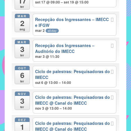
17
set 17 @ 09:00 – set 19 @ 15:00
implementar
ter
mecanismos
MAR
Recepção dos Ingressantes – IMECC
2
que
e IFGW
proporcionem
seg
mar 2
all-day
o
fortalecimento
MAR
Recepção dos Ingressantes –
3
dos
Auditório do IMECC
ter
vínculos
mar 3 @ 11:30
sociais
OUT
e
Ciclo de palestras: Pesquisadoras do
6
IMECC
profissionais
ter
out 6 @ 13:00 – 14:00
entre
alunos,
NOV
Ciclo de palestras: Pesquisadoras do
professores
3
IMECC
@ Canal do IMECC
e
ter
nov 3 @ 13:00 – 14:00
funcionários
do
DEZ
Ciclo de palestras: Pesquisadoras do
1
IMECC,
IMECC
@ Canal do IMECC