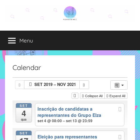
Pular
para
o
Grupo
O
conteúdo
grupo
Menu
Elza
Elza
é
formado
por
Calendar
alunas,
funcionárias
SET 2019 – NOV 2021
e
professoras
Collapse All
Expand All
do
SET
Inscrição de candidatas a
IMECC
4
representantes do Grupo Elza
e
qua
set 4 @ 08:00 – set 13 @ 23:59
tem
como
SET
Eleição para representantes
atribuição