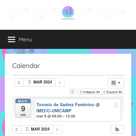
Pular
para
o
Grupo
O
conteúdo
grupo
Menu
Elza
Elza
é
formado
por
Calendar
alunas,
funcionárias
MAR 2024
e
Collapse All
Expand All
professoras
do
MAR
Torneio de Xadrez Feminino
@
9
IMECC
IMECC-UNICAMP
e
sáb
mar 9 @ 09:00 – 12:00
tem
como
MAR 2024
atribuição