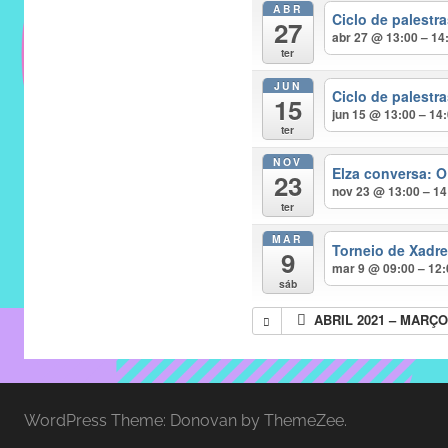
ABR
do
Ciclo de palest
27
IMECC
abr 27 @ 13:00 – 14
ter
e
JUN
tem
Ciclo de palest
15
como
jun 15 @ 13:00 – 14
ter
atribuição
NOV
implementar
Elza conversa: O
23
nov 23 @ 13:00 – 14
mecanismos
ter
que
MAR
proporcionem
Torneio de Xadr
9
mar 9 @ 09:00 – 12
o
sáb
fortalecimento
ABRIL 2021 – MARÇO
dos
vínculos
sociais
e
WordPress Theme: Donovan by ThemeZee.
profissionais