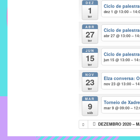
DEZ
do
Ciclo de palest
1
IMECC
dez 1 @ 13:00 – 14:
ter
e
ABR
tem
Ciclo de palest
27
como
abr 27 @ 13:00 – 14
ter
atribuição
JUN
implementar
Ciclo de palest
15
jun 15 @ 13:00 – 14
mecanismos
ter
que
NOV
proporcionem
Elza conversa: O
23
nov 23 @ 13:00 – 14
o
ter
fortalecimento
MAR
dos
Torneio de Xadr
9
mar 9 @ 09:00 – 12
vínculos
sáb
sociais
DEZEMBRO 2020 – M
e
profissionais