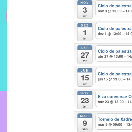
NOV
do
Ciclo de palest
3
IMECC
nov 3 @ 13:00 – 14:
ter
e
DEZ
tem
Ciclo de palest
1
como
dez 1 @ 13:00 – 14:
ter
atribuição
ABR
implementar
Ciclo de palest
27
abr 27 @ 13:00 – 14
mecanismos
ter
que
JUN
proporcionem
Ciclo de palest
15
jun 15 @ 13:00 – 14
o
ter
fortalecimento
NOV
dos
Elza conversa: O
23
nov 23 @ 13:00 – 14
vínculos
ter
sociais
MAR
e
Torneio de Xadr
9
mar 9 @ 09:00 – 12
profissionais
sáb