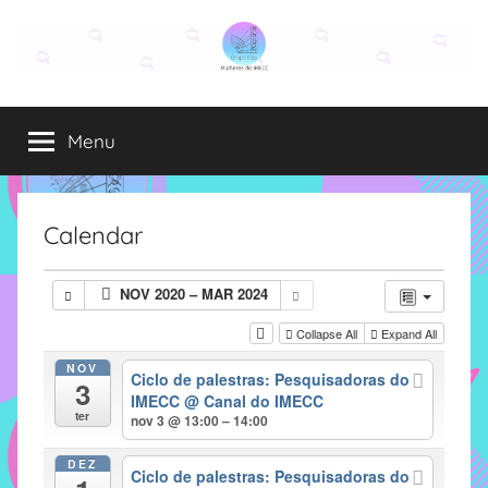
Pular
para
o
Grupo
O
conteúdo
grupo
Menu
Elza
Elza
é
formado
por
Calendar
alunas,
funcionárias
NOV 2020 – MAR 2024
e
professoras
Collapse All
Expand All
do
NOV
Ciclo de palestras: Pesquisadoras do
IMECC
3
IMECC
@ Canal do IMECC
e
ter
nov 3 @ 13:00 – 14:00
tem
como
DEZ
Ciclo de palestras: Pesquisadoras do
atribuição