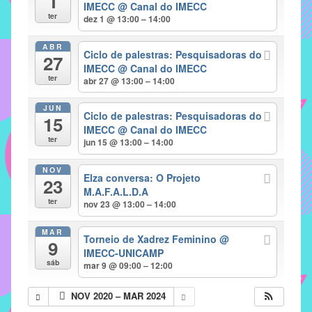
1
IMECC
@ Canal do IMECC
implementar
ter
dez 1 @ 13:00 – 14:00
mecanismos
ABR
que
Ciclo de palestras: Pesquisadoras do
27
proporcionem
IMECC
@ Canal do IMECC
ter
abr 27 @ 13:00 – 14:00
o
fortalecimento
JUN
Ciclo de palestras: Pesquisadoras do
dos
15
IMECC
@ Canal do IMECC
vínculos
ter
jun 15 @ 13:00 – 14:00
sociais
e
NOV
Elza conversa: O Projeto
23
profissionais
M.A.F.A.L.D.A
entre
ter
nov 23 @ 13:00 – 14:00
alunos,
MAR
professores
Torneio de Xadrez Feminino
@
9
e
IMECC-UNICAMP
sáb
mar 9 @ 09:00 – 12:00
funcionários
do
NOV 2020 – MAR 2024
IMECC,