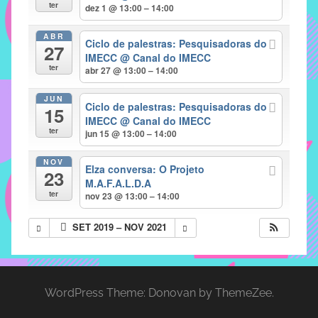
com
ter
dez 1 @ 13:00 – 14:00
soluções
ABR
pacificadoras
Ciclo de palestras: Pesquisadoras do
27
para
IMECC
@ Canal do IMECC
ter
abr 27 @ 13:00 – 14:00
os
problemas
JUN
Ciclo de palestras: Pesquisadoras do
verificados
15
IMECC
@ Canal do IMECC
no
ter
jun 15 @ 13:00 – 14:00
instituto,
bem
NOV
Elza conversa: O Projeto
23
como
M.A.F.A.L.D.A
propor
ter
nov 23 @ 13:00 – 14:00
diretrizes
SET 2019 – NOV 2021
e
ações
para
a
WordPress Theme: Donovan by ThemeZee.
prevenção
e