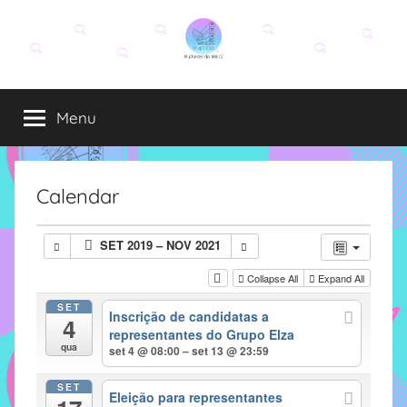
Pular
para
o
Grupo
O
conteúdo
grupo
Menu
Elza
Elza
é
formado
por
Calendar
alunas,
funcionárias
SET 2019 – NOV 2021
e
professoras
Collapse All
Expand All
do
SET
Inscrição de candidatas a
IMECC
4
representantes do Grupo Elza
e
qua
set 4 @ 08:00 – set 13 @ 23:59
tem
como
SET
Eleição para representantes
atribuição