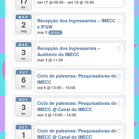
17
set 17 @ 09:00 – set 19 @ 15:00
implementar
ter
mecanismos
MAR
Recepção dos Ingressantes – IMECC
2
que
e IFGW
proporcionem
seg
mar 2
all-day
o
fortalecimento
MAR
Recepção dos Ingressantes –
3
dos
Auditório do IMECC
ter
vínculos
mar 3 @ 11:30
sociais
OUT
e
Ciclo de palestras: Pesquisadoras do
6
IMECC
profissionais
ter
out 6 @ 13:00 – 14:00
entre
alunos,
NOV
Ciclo de palestras: Pesquisadoras do
professores
3
IMECC
@ Canal do IMECC
e
ter
nov 3 @ 13:00 – 14:00
funcionários
do
DEZ
Ciclo de palestras: Pesquisadoras do
1
IMECC,
IMECC
@ Canal do IMECC