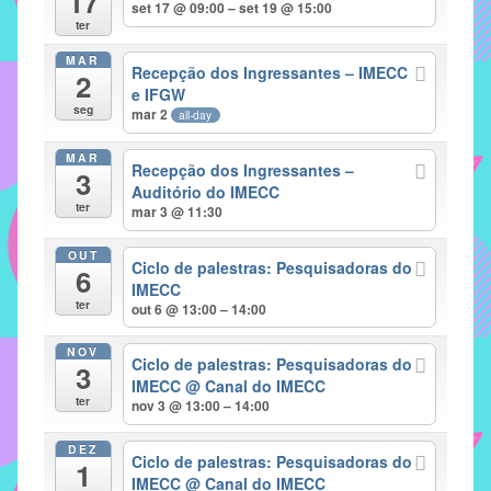
17
set 17 @ 09:00 – set 19 @ 15:00
implementar
ter
mecanismos
MAR
Recepção dos Ingressantes – IMECC
2
que
e IFGW
proporcionem
seg
mar 2
all-day
o
fortalecimento
MAR
Recepção dos Ingressantes –
3
dos
Auditório do IMECC
ter
vínculos
mar 3 @ 11:30
sociais
OUT
e
Ciclo de palestras: Pesquisadoras do
6
IMECC
profissionais
ter
out 6 @ 13:00 – 14:00
entre
alunos,
NOV
Ciclo de palestras: Pesquisadoras do
professores
3
IMECC
@ Canal do IMECC
e
ter
nov 3 @ 13:00 – 14:00
funcionários
do
DEZ
Ciclo de palestras: Pesquisadoras do
1
IMECC,
IMECC
@ Canal do IMECC