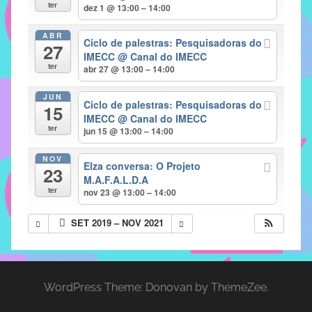
com
ter
dez 1 @ 13:00 – 14:00
soluções
ABR
pacificadoras
Ciclo de palestras: Pesquisadoras do
27
para
IMECC
@ Canal do IMECC
ter
abr 27 @ 13:00 – 14:00
os
problemas
JUN
Ciclo de palestras: Pesquisadoras do
verificados
15
IMECC
@ Canal do IMECC
no
ter
jun 15 @ 13:00 – 14:00
instituto,
bem
NOV
Elza conversa: O Projeto
23
como
M.A.F.A.L.D.A
propor
ter
nov 23 @ 13:00 – 14:00
diretrizes
SET 2019 – NOV 2021
e
ações
para
a
WordPress Theme: Donovan by ThemeZee.
prevenção
e