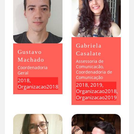
Gabriela
Gustavo
Casalate
Machado
Assessoria de
Comunicacão,
Coordenadoria
Coordenadoria de
Geral
Comunicação
2018,
2018, 2019,
Organizacao2018
Organizacao2018,
Organizacao2019