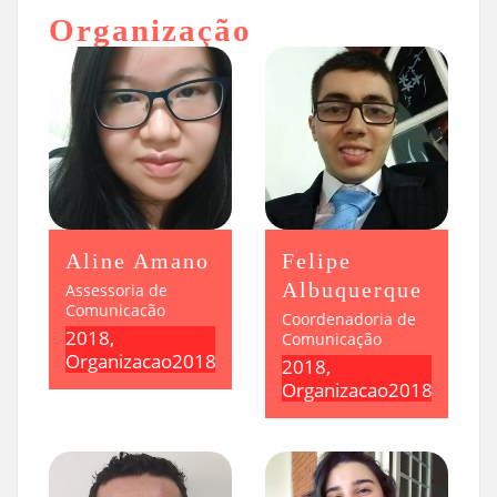
Organização
Aline Amano
Felipe
Albuquerque
Assessoria de
Comunicacão
Coordenadoria de
2018,
Comunicação
Organizacao2018
2018,
Organizacao2018