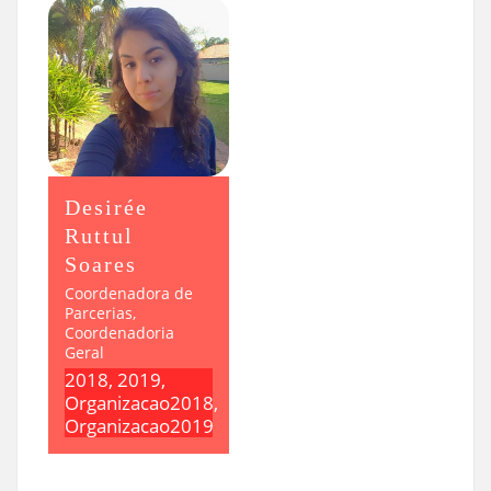
Desirée
Ruttul
Soares
Coordenadora de
Parcerias,
Coordenadoria
Geral
2018, 2019,
Organizacao2018,
Organizacao2019