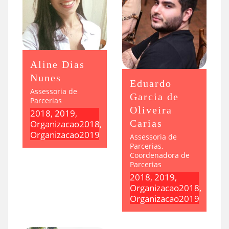
Aline Dias
Nunes
Eduardo
Assessoria de
Garcia de
Parcerias
Oliveira
2018, 2019,
Carias
Organizacao2018,
Organizacao2019
Assessoria de
Parcerias,
Coordenadora de
Parcerias
2018, 2019,
Organizacao2018,
Organizacao2019