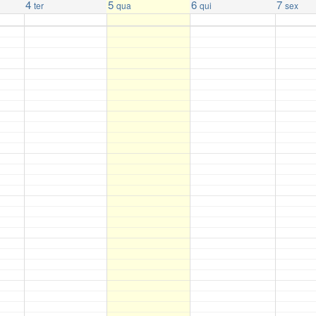
4
5
6
7
ter
qua
qui
sex