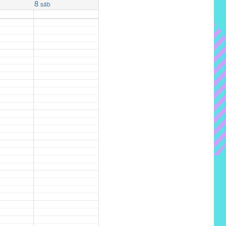
8
sáb