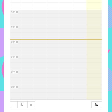
com
soluções
18:00
pacificadoras
para
os
19:00
problemas
verificados
20:00
no
instituto,
bem
21:00
como
propor
22:00
diretrizes
e
ações
23:00
para
a
prevenção
e