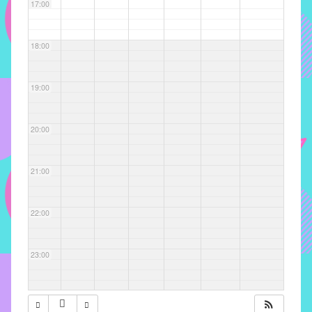
com
17:00
soluções
pacificadoras
18:00
para
os
problemas
19:00
verificados
no
20:00
instituto,
bem
como
21:00
propor
diretrizes
22:00
e
ações
para
23:00
a
prevenção
e