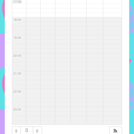
com
17:00
soluções
pacificadoras
18:00
para
os
problemas
19:00
verificados
no
20:00
instituto,
bem
como
21:00
propor
diretrizes
22:00
e
ações
para
23:00
a
prevenção
e