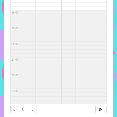
com
soluções
18:00
pacificadoras
para
os
19:00
problemas
verificados
20:00
no
instituto,
bem
21:00
como
propor
22:00
diretrizes
e
ações
23:00
para
a
prevenção
e