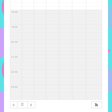
com
soluções
18:00
pacificadoras
para
os
19:00
problemas
verificados
20:00
no
instituto,
bem
21:00
como
propor
22:00
diretrizes
e
ações
23:00
para
a
prevenção
e