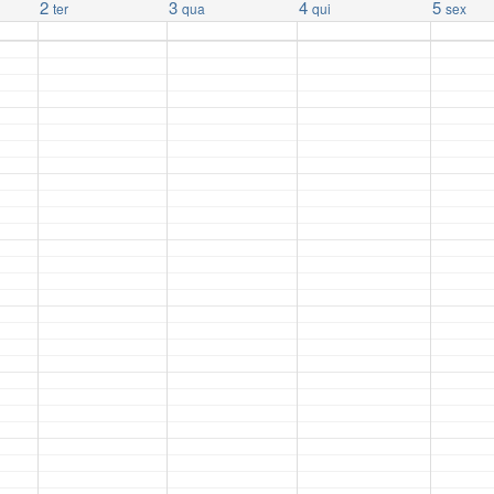
2
3
4
5
ter
qua
qui
sex