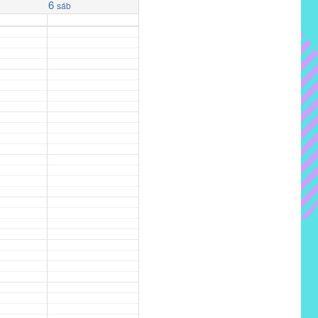
6
sáb