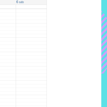
6
sáb