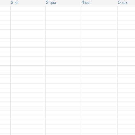
2
3
4
5
ter
qua
qui
sex