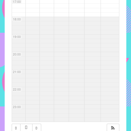
com
17:00
soluções
pacificadoras
18:00
para
os
problemas
19:00
verificados
no
20:00
instituto,
bem
como
21:00
propor
diretrizes
22:00
e
ações
para
23:00
a
prevenção
e