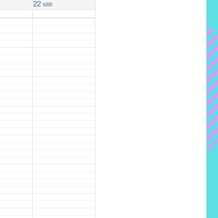
22
sáb