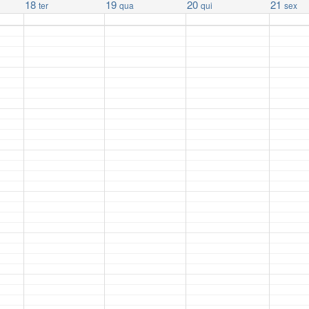
18
19
20
21
ter
qua
qui
sex