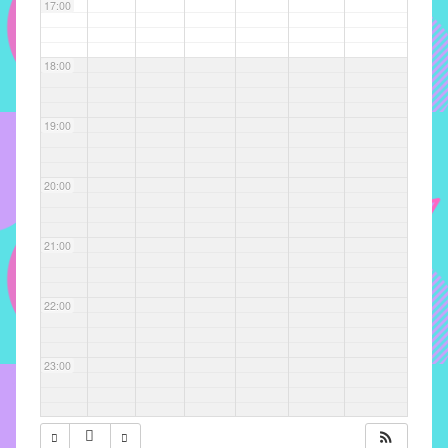
com
17:00
soluções
pacificadoras
18:00
para
os
problemas
19:00
verificados
no
20:00
instituto,
bem
como
21:00
propor
diretrizes
22:00
e
ações
para
23:00
a
prevenção
e