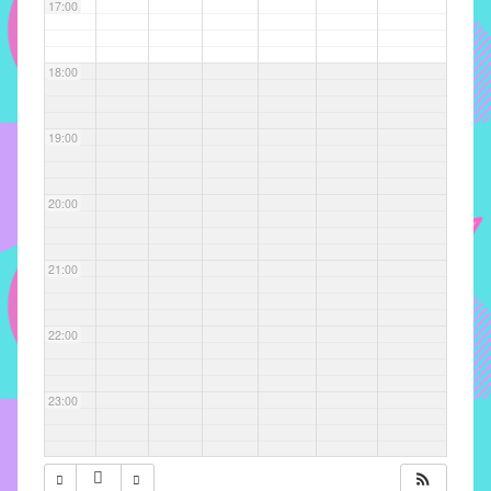
com
17:00
soluções
pacificadoras
18:00
para
os
problemas
19:00
verificados
no
20:00
instituto,
bem
como
21:00
propor
diretrizes
22:00
e
ações
para
23:00
a
prevenção
e