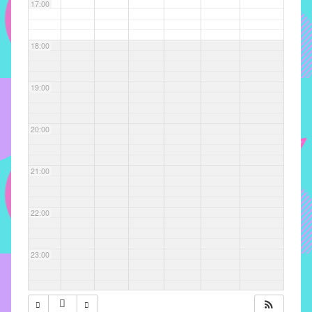
com
17:00
soluções
pacificadoras
18:00
para
os
problemas
19:00
verificados
no
20:00
instituto,
bem
como
21:00
propor
diretrizes
22:00
e
ações
para
23:00
a
prevenção
e