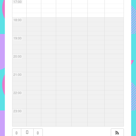
com
17:00
soluções
pacificadoras
18:00
para
os
problemas
19:00
verificados
no
20:00
instituto,
bem
como
21:00
propor
diretrizes
22:00
e
ações
para
23:00
a
prevenção
e