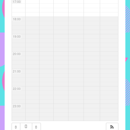
com
17:00
soluções
pacificadoras
18:00
para
os
problemas
19:00
verificados
no
20:00
instituto,
bem
como
21:00
propor
diretrizes
22:00
e
ações
para
23:00
a
prevenção
e