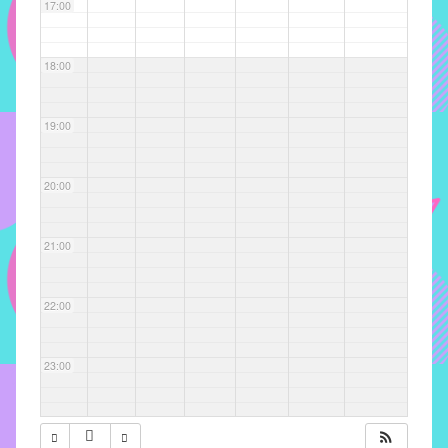
com
17:00
soluções
pacificadoras
18:00
para
os
problemas
19:00
verificados
no
20:00
instituto,
bem
como
21:00
propor
diretrizes
22:00
e
ações
para
23:00
a
prevenção
e