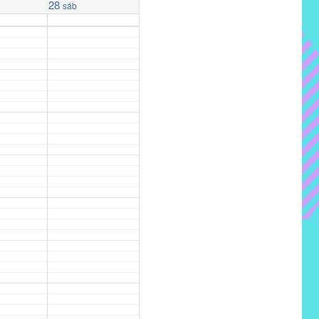
28
sáb