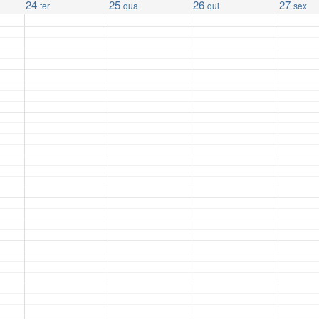
24
25
26
27
ter
qua
qui
sex