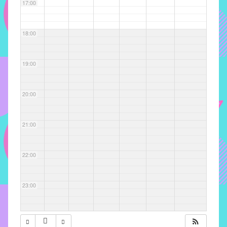
com
17:00
soluções
pacificadoras
18:00
para
os
problemas
19:00
verificados
no
20:00
instituto,
bem
como
21:00
propor
diretrizes
22:00
e
ações
para
23:00
a
prevenção
e