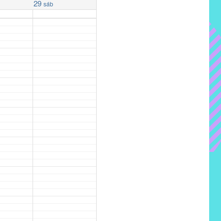
29
sáb