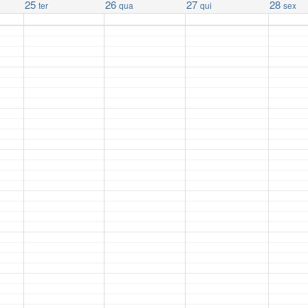
25
26
27
28
ter
qua
qui
sex