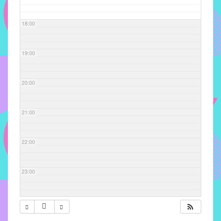
com
soluções
18:00
pacificadoras
para
os
19:00
problemas
verificados
20:00
no
instituto,
bem
21:00
como
propor
22:00
diretrizes
e
ações
23:00
para
a
prevenção
e