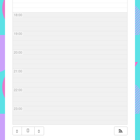
com
soluções
18:00
pacificadoras
para
os
19:00
problemas
verificados
20:00
no
instituto,
bem
21:00
como
propor
22:00
diretrizes
e
ações
23:00
para
a
prevenção
e