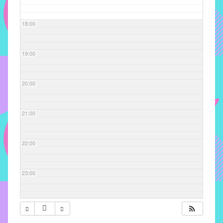
com
soluções
18:00
pacificadoras
para
os
19:00
problemas
verificados
20:00
no
instituto,
bem
21:00
como
propor
22:00
diretrizes
e
ações
23:00
para
a
prevenção
e