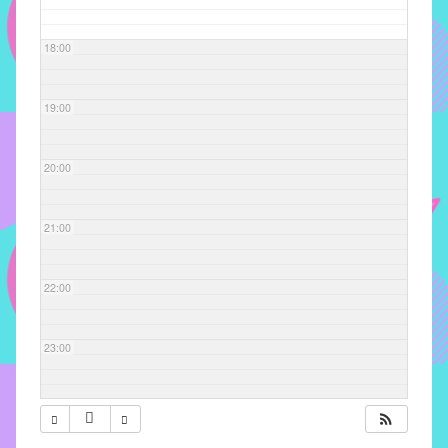
com
soluções
18:00
pacificadoras
para
os
19:00
problemas
verificados
20:00
no
instituto,
bem
21:00
como
propor
22:00
diretrizes
e
ações
23:00
para
a
prevenção
e