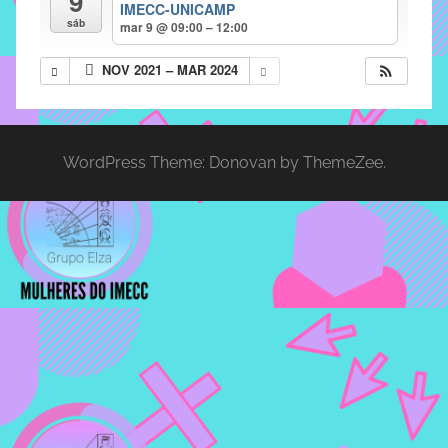
9
IMECC-UNICAMP
implementar
sáb
mar 9 @ 09:00 – 12:00
mecanismos
NOV 2021 – MAR 2024
que
proporcionem
o
fortalecimento
WordPress Theme: Donovan by ThemeZee.
dos
vínculos
sociais
e
profissionais
entre
alunos,
professores
e
funcionários
do
IMECC,