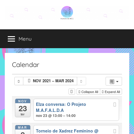
Pular
para
o
Grupo
O
conteúdo
grupo
Menu
Elza
Elza
é
formado
por
Calendar
alunas,
funcionárias
NOV 2021 – MAR 2024
e
professoras
Collapse All
Expand All
do
NOV
Elza conversa: O Projeto
IMECC
23
M.A.F.A.L.D.A
e
ter
nov 23 @ 13:00 – 14:00
tem
como
MAR
Torneio de Xadrez Feminino
@
atribuição