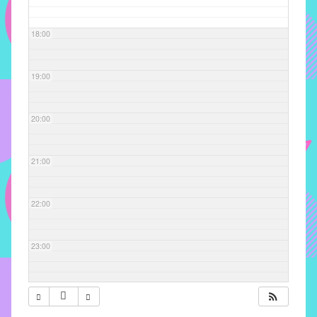
com
soluções
18:00
pacificadoras
para
os
19:00
problemas
verificados
20:00
no
instituto,
bem
21:00
como
propor
22:00
diretrizes
e
ações
23:00
para
a
prevenção
e