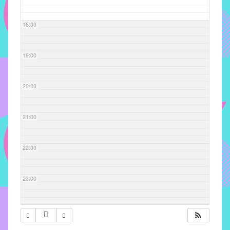
com
soluções
18:00
pacificadoras
para
os
19:00
problemas
verificados
20:00
no
instituto,
bem
21:00
como
propor
22:00
diretrizes
e
ações
23:00
para
a
prevenção
e