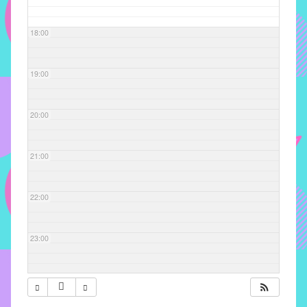
com
soluções
18:00
pacificadoras
para
os
19:00
problemas
verificados
20:00
no
instituto,
bem
21:00
como
propor
22:00
diretrizes
e
ações
23:00
para
a
prevenção
e