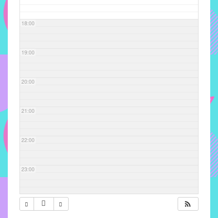
com
soluções
18:00
pacificadoras
para
os
19:00
problemas
verificados
20:00
no
instituto,
bem
21:00
como
propor
22:00
diretrizes
e
ações
23:00
para
a
prevenção
e