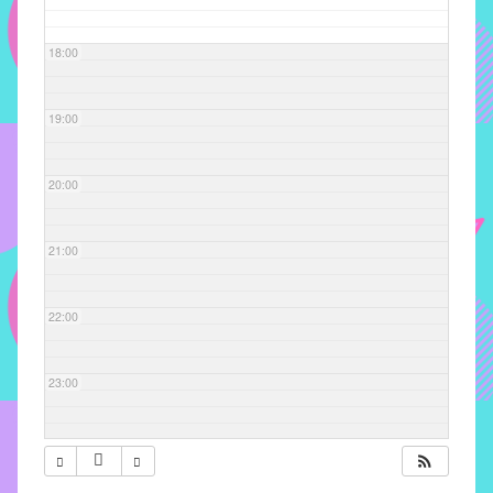
com
soluções
18:00
pacificadoras
para
os
19:00
problemas
verificados
20:00
no
instituto,
bem
21:00
como
propor
22:00
diretrizes
e
ações
23:00
para
a
prevenção
e