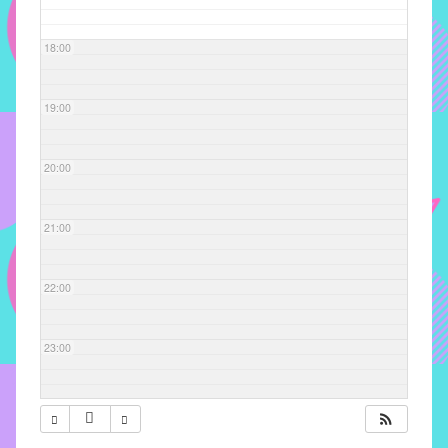
com
soluções
18:00
pacificadoras
para
os
19:00
problemas
verificados
20:00
no
instituto,
bem
21:00
como
propor
22:00
diretrizes
e
ações
23:00
para
a
prevenção
e