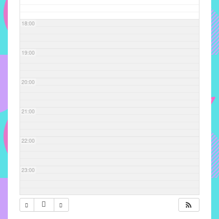
com
soluções
18:00
pacificadoras
para
os
19:00
problemas
verificados
20:00
no
instituto,
bem
21:00
como
propor
22:00
diretrizes
e
ações
23:00
para
a
prevenção
e