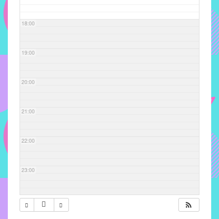
com
soluções
18:00
pacificadoras
para
os
19:00
problemas
verificados
20:00
no
instituto,
bem
21:00
como
propor
22:00
diretrizes
e
ações
23:00
para
a
prevenção
e