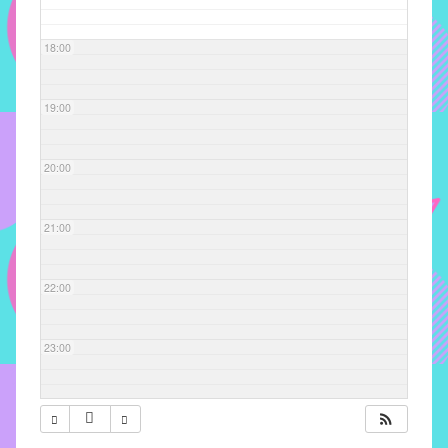
com
soluções
18:00
pacificadoras
para
os
19:00
problemas
verificados
20:00
no
instituto,
bem
21:00
como
propor
22:00
diretrizes
e
ações
23:00
para
a
prevenção
e